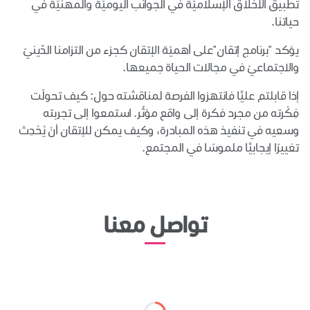
تطبيق الأخلاق الإسلاميّة في الجوانب اليوميّة والمهنيّة في
حياتنا.
يؤكد "برنامج إتقان"على أهميّة الإتقان كجزء من التزامنا الدِّينيّ
والاجتماعيّ في مجالات الحياة جميعها.
إذا قابلتم عليًّا فانتهزوا الفرصة لمناقشته حول: كيف تحولّت
فِكْرته من مجرد فكرة إلى واقع مؤثّر. استمعوا إلى تجربته
وسعيه في تنفيذ هذه المبادرة، وكيف يمكن للإتقان أنْ يُحْدِث
تغييرًا إيجابيًّا ملموسًا في المجتمع.
تواصل معنا