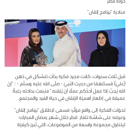
دولة قطر
مبادرة "برنامج إتقان"
قبل ثلاث سنوات، كانت مجرد فكرة بدأت تتشكّل في ذهن
(عليّ) مُستلهمًا من حديث النّبيِّ - صلّى الله عليه وسلّم - : "إنَّ
الله يُحِبُّ إذا عَمِلِ أحدُكم عملًا أنْ يُتقنه." فنَبعتْ بداخله رغبةٌ
عميقة في إظهار أهميّة الإتقان في حياة الفرد والمجتمع.
تحوّلت الفكرة إلى واقع مؤثِّر؛ فسعى لإطلاق "برنامج إتقان"
وعرضه على شاشة تلفاز قطر خلال شهر رمضان المبارك؛
ليتناول مجموعة واسعة من الموضوعات، التي تُبرز كيفيّة