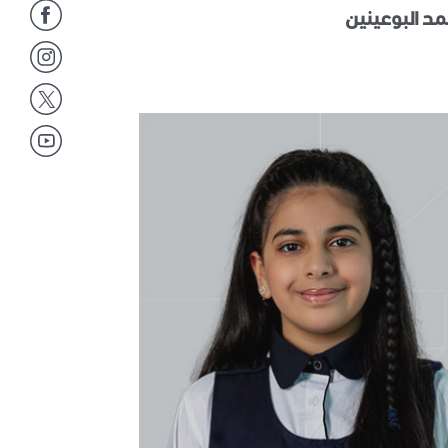
د البوعينين