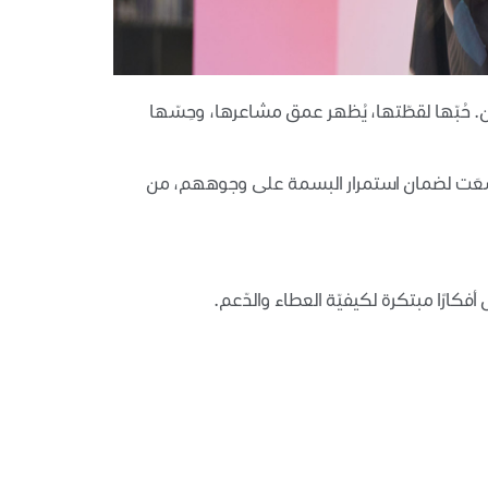
خرين. حُبّها لقطّتها، يُظهر عمق مشاعرها، وحِسّها
 فَسَعَت لضمان استمرار البسمة على وجوههم، من
ارًا مبتكرة لكيفيّة العطاء والدّعم.