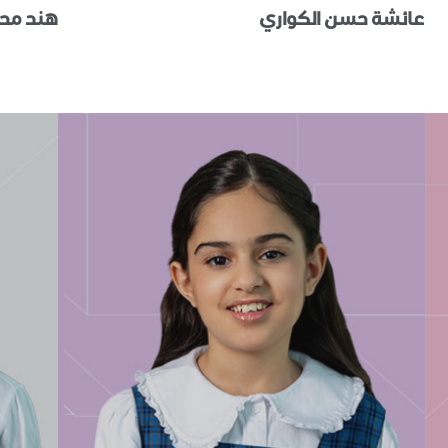
عائشة حسن الكواري
هند محم