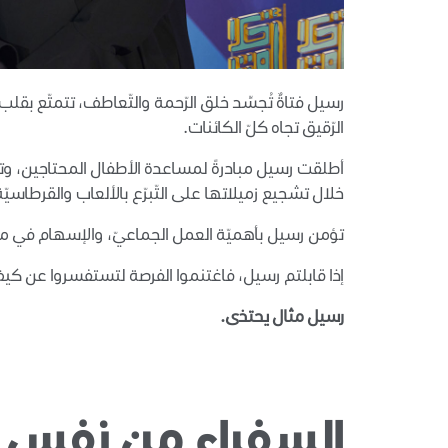
رسيل فتاةٌ تُجسِّد خلق الرّحمة والتّعاطف، تتمتّع بقلب 
الرّقيق تجاه كلّ الكائنات.
أطلقت رسيل مبادرةً لمساعدة الأطفال المحتاجين، وتق
خلال تشجيع زميلاتها على التّبرّع بالألعاب والقرطاسيّة
تؤمن رسيل بأهميّة العمل الجماعيّ، والإسهام في مساع
إذا قابلتم رسيل، فاغتنموا الفرصة لتستفسروا عن كيف 
رسيل مثال يحتذى.
السفراء من نفس ا