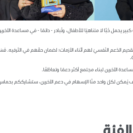
كبير يحمل حُبًّا لا متناهيًا للأطفال، وتُبادر - دائمًا - في مساعدة الآ
ديم الدّعم النّفسيّ لهم أثناء الأزمات؛ لضمان حقّهم في التّرفيه.
.
دة الآخرين لبناء مجتمع أكثر دعمًا وتعاطُفًا.
يُمكن لكلّ واحد منَّا الإسهام في دعم الآخرين، ستشارككم بحماس أفك
لفئة