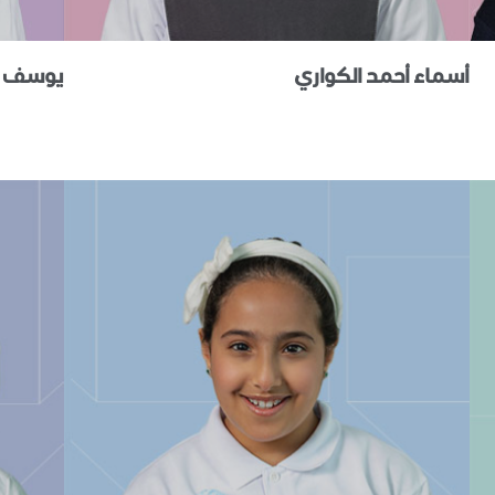
أسماء أحمد الكواري
يوسف عل